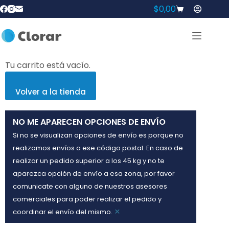
$
0,00
Tu carrito está vacío.
Volver a la tienda
NO ME APARECEN OPCIONES DE ENVÍO
Si no se visualizan opciones de envío es porque no
realizamos envíos a ese código postal. En caso de
realizar un pedido superior a los 45 kg y no te
aparezca opción de envío a esa zona, por favor
comunicate con alguno de nuestros asesores
comerciales para poder realizar el pedido y
×
coordinar el envío del mismo.