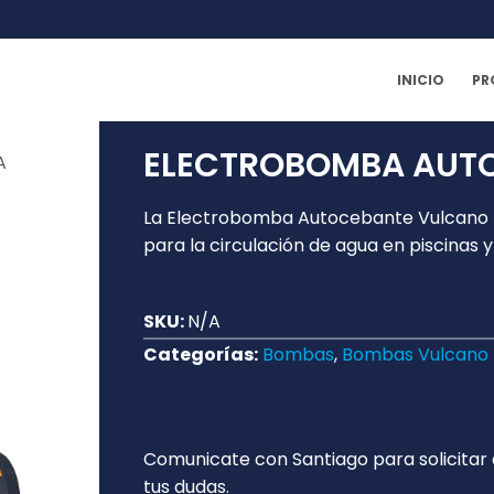
INICIO
PR
ELECTROBOMBA AUT
A
La Electrobomba Autocebante Vulcano B
para la circulación de agua en piscinas 
SKU:
N/A
Categorías:
Bombas
,
Bombas Vulcano
Comunicate con Santiago para solicitar
tus dudas.